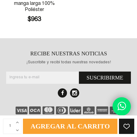
manga larga 100%
Poliéster
$963
RECIBE NUESTRAS NOTICIAS
¡Suscribite y recibí todas nuestras novedades!
SUSCRIBIRME
AGREGAR AL CARRITO
© Copyright 2024 / Tracker